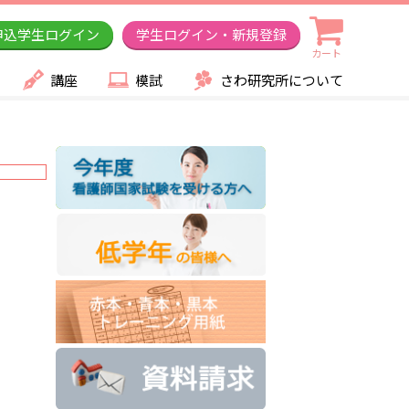
申込学生ログイン
学生ログイン・新規登録
カート
講座
模試
さわ研究所について