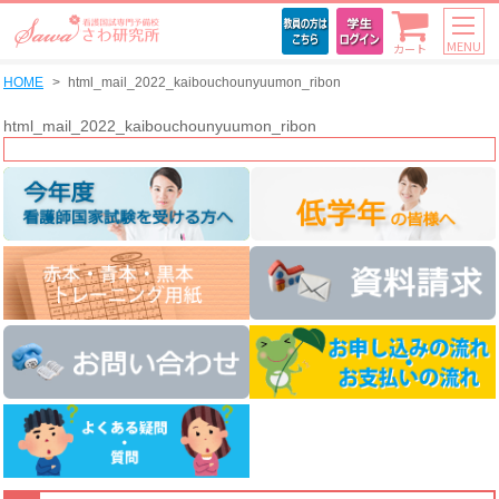
MENU
カート
HOME
html_mail_2022_kaibouchounyuumon_ribon
html_mail_2022_kaibouchounyuumon_ribon