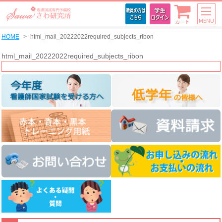
MENU
カート
HOME
html_mail_20222022required_subjects_ribon
html_mail_20222022required_subjects_ribon