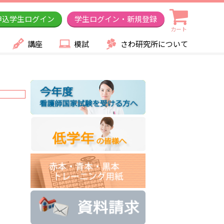
申込学生ログイン
学生ログイン・新規登録
カート
講座
模試
さわ研究所について