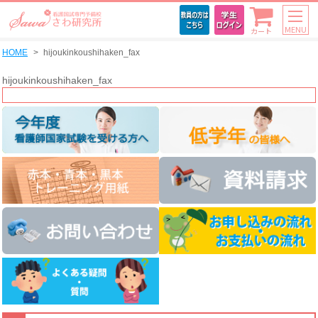
MENU
カート
HOME
hijoukinkoushihaken_fax
hijoukinkoushihaken_fax