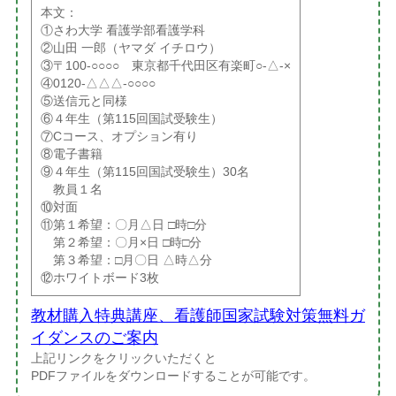
本文：
①さわ大学 看護学部看護学科
②山田 一郎（ヤマダ イチロウ）
③〒100-○○○○ 東京都千代田区有楽町○-△-×
④0120-△△△-○○○○
⑤送信元と同様
⑥４年生（第115回国試受験生）
⑦Cコース、オプション有り
⑧電子書籍
⑨４年生（第115回国試受験生）30名
教員１名
⑩対面
⑪第１希望：〇月△日 □時□分
第２希望：〇月×日 □時□分
第３希望：□月〇日 △時△分
⑫ホワイトボード3枚
教材購入特典講座、看護師国家試験対策無料ガ
イダンスのご案内
上記リンクをクリックいただくと
PDFファイルをダウンロードすることが可能です。