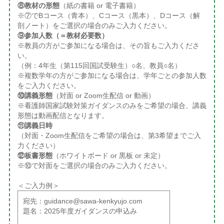
⑧教材の形態
（紙の書籍 or 電子書籍）
※⑦でBコース（青本）、Cコース（黒本）、Dコース（解
剖ノート）をご選択の場合のみご入力ください。
⑨参加人数（＝教材必要数）
※教員の方がご参加になる場合は、その旨もご入力くださ
い。
（例：4年生（第115回国試受験生）○名、教員○名）
※複数学年の方がご参加になる場合は、学年ごとの参加人数
をご入力ください。
⑩講義形態
（対面 or Zoom生配信 or 動画）
※看護師国家試験対策ガイダンスのみをご希望の場合、講義
形態は動画配信となります。
⑪講義日時
（対面・Zoom生配信をご希望の場合は、第3希望までご入
力ください）
⑫板書形態
（ホワイトボード or 黒板 or 未定）
※⑩で対面をご選択の場合のみご入力ください。
＜ご入力例＞
宛先：guidance@sawa-kenkyujo.com
題名：2025年度ガイダンスの申込み