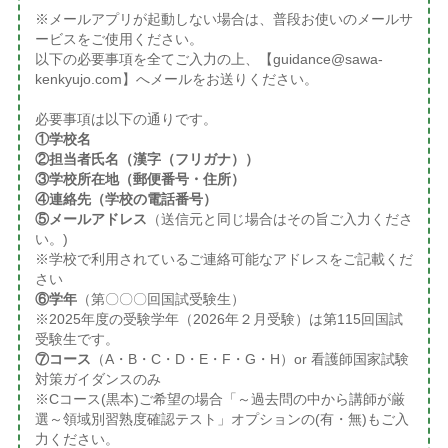
※メールアプリが起動しない場合は、普段お使いのメールサ
ービスをご使用ください。
以下の必要事項を全てご入力の上、【guidance@sawa-
kenkyujo.com】へメールをお送りください。
必要事項は以下の通りです。
①学校名
②担当者氏名（漢字（フリガナ））
③学校所在地（郵便番号・住所）
④連絡先（学校の電話番号）
⑤メールアドレス
（送信元と同じ場合はその旨ご入力くださ
い。)
※学校で利用されているご連絡可能なアドレスをご記載くだ
さい
⑥学年
（第〇〇〇回国試受験生）
※2025年度の受験学年（2026年２月受験）は第115回国試
受験生です。
⑦コース
（A・B・C・D・E・F・G・H）or 看護師国家試験
対策ガイダンスのみ
※Cコース(黒本)ご希望の場合「～過去問の中から講師が厳
選～領域別習熟度確認テスト」オプションの(有・無)もご入
力ください。