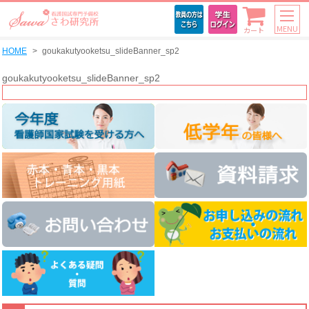
MENU
カート
HOME
goukakutyooketsu_slideBanner_sp2
goukakutyooketsu_slideBanner_sp2