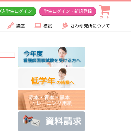
申込学生ログイン
学生ログイン・新規登録
カート
講座
模試
さわ研究所について