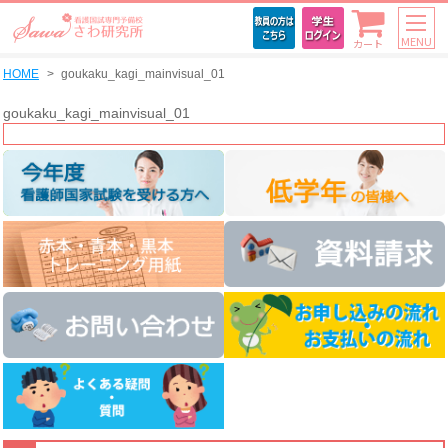
MENU
カート
HOME
goukaku_kagi_mainvisual_01
goukaku_kagi_mainvisual_01