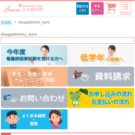
MENU
カート
HOME
dougademiru_kuro
dougademiru_kuro