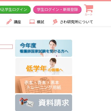
申込学生ログイン
学生ログイン・新規登録
カート
講座
模試
さわ研究所について