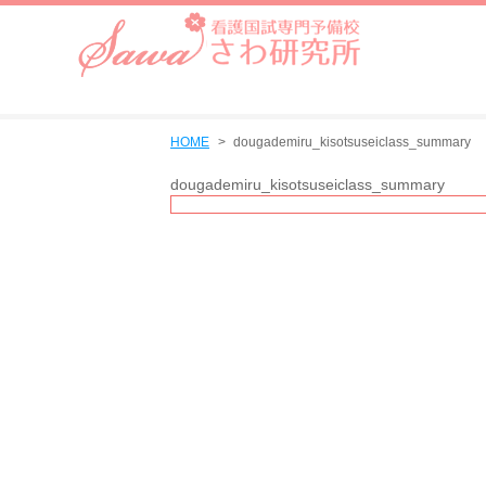
HOME
dougademiru_kisotsuseiclass_summary
dougademiru_kisotsuseiclass_summary