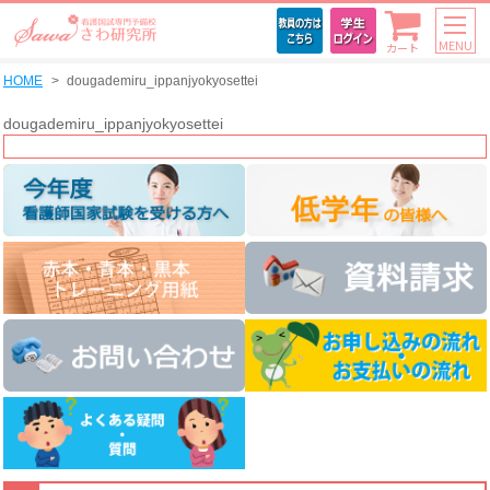
MENU
カート
HOME
dougademiru_ippanjyokyosettei
dougademiru_ippanjyokyosettei