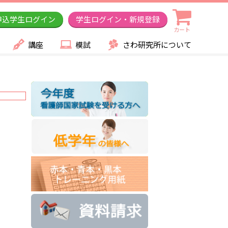
申込学生ログイン
学生ログイン・新規登録
カート
講座
模試
さわ研究所について