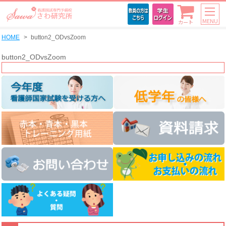
MENU
カート
HOME
button2_ODvsZoom
button2_ODvsZoom