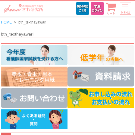
MENU
カート
HOME
btn_texthayawari
btn_texthayawari