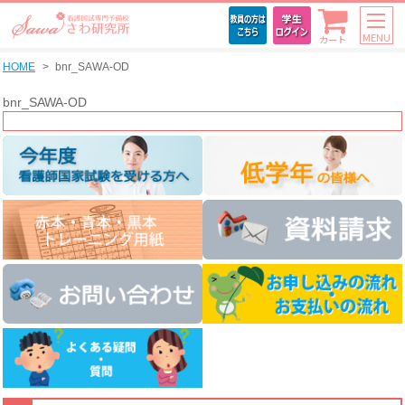
MENU
カート
HOME
bnr_SAWA-OD
bnr_SAWA-OD