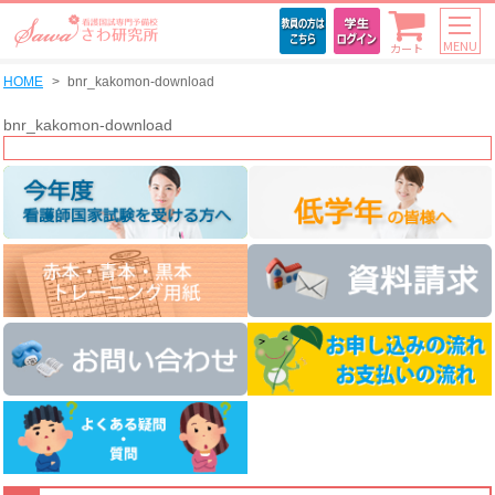
MENU
カート
HOME
bnr_kakomon-download
bnr_kakomon-download