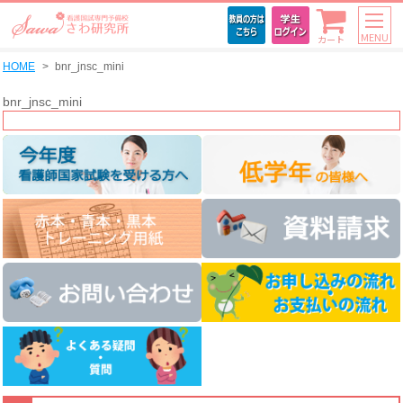
MENU
カート
HOME
bnr_jnsc_mini
bnr_jnsc_mini