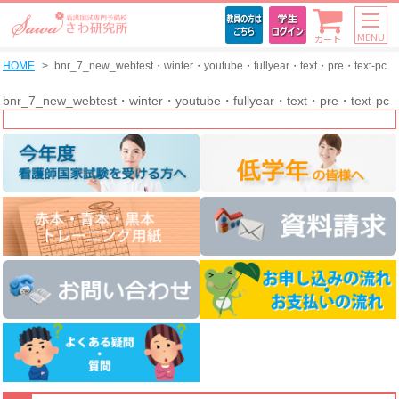
MENU
カート
HOME
bnr_7_new_webtest・winter・youtube・fullyear・text・pre・text-pc
bnr_7_new_webtest・winter・youtube・fullyear・text・pre・text-pc