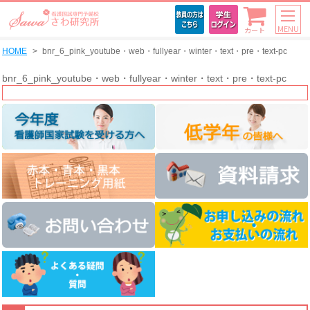
MENU
カート
HOME
bnr_6_pink_youtube・web・fullyear・winter・text・pre・text-pc
bnr_6_pink_youtube・web・fullyear・winter・text・pre・text-pc