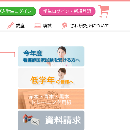
申込学生ログイン
学生ログイン・新規登録
カート
講座
模試
さわ研究所について