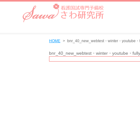
HOME
bnr_40_new_webtest・winter・youtube・fu
bnr_40_new_webtest・winter・youtube・full