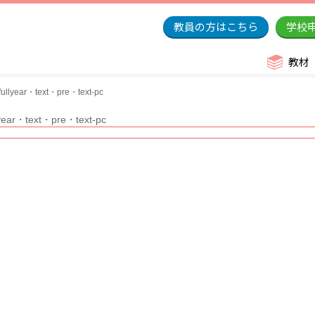
教員の方はこちら
学校
教材
llyear・text・pre・text-pc
year・text・pre・text-pc