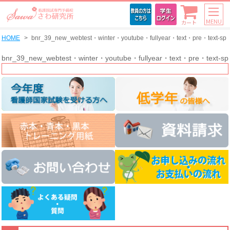
MENU
カート
HOME
bnr_39_new_webtest・winter・youtube・fullyear・text・pre・text-sp
bnr_39_new_webtest・winter・youtube・fullyear・text・pre・text-sp