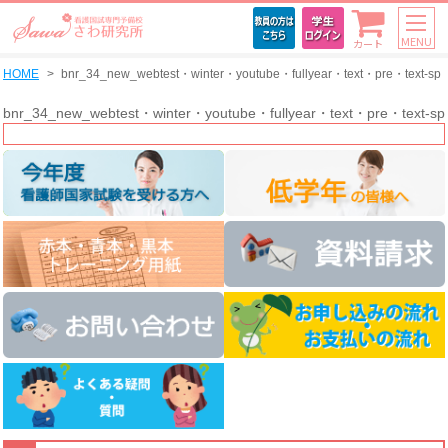
MENU
カート
HOME
bnr_34_new_webtest・winter・youtube・fullyear・text・pre・text-sp
bnr_34_new_webtest・winter・youtube・fullyear・text・pre・text-sp