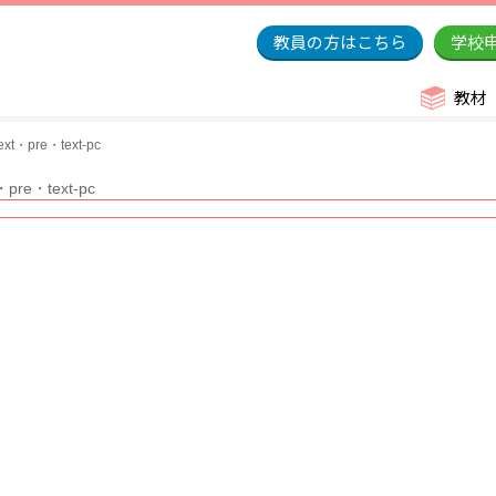
教員の方はこちら
学校
教材
ext・pre・text-pc
・pre・text-pc