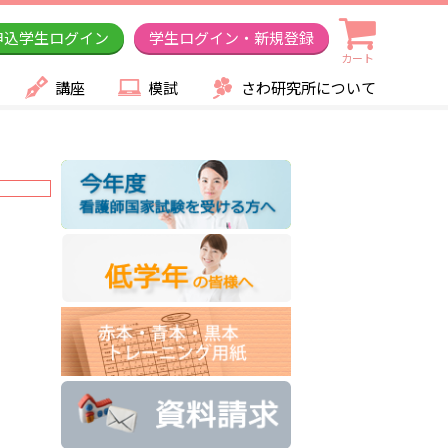
申込学生ログイン
学生ログイン・新規登録
カート
講座
模試
さわ研究所について