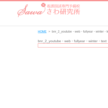
HOME
bnr_2_youtube・web・fullyear・winter・t
bnr_2_youtube・web・fullyear・winter・text