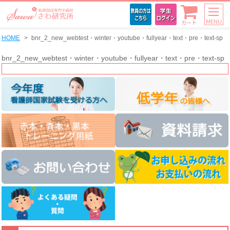
MENU
カート
HOME
bnr_2_new_webtest・winter・youtube・fullyear・text・pre・text-sp
bnr_2_new_webtest・winter・youtube・fullyear・text・pre・text-sp