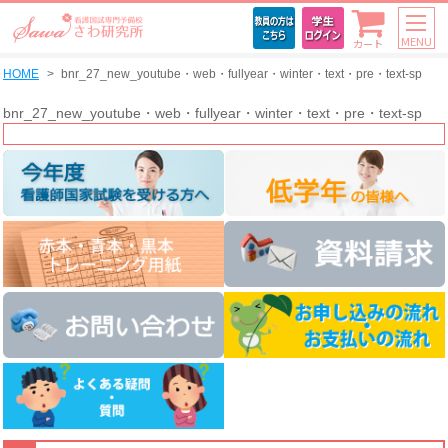
MENU
カート
HOME
bnr_27_new_youtube・web・fullyear・winter・text・pre・text-sp
bnr_27_new_youtube・web・fullyear・winter・text・pre・text-sp