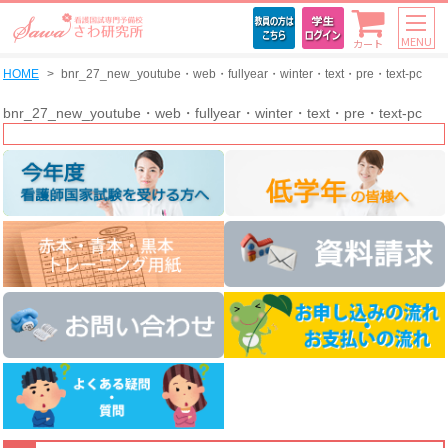
MENU
カート
HOME
bnr_27_new_youtube・web・fullyear・winter・text・pre・text-pc
bnr_27_new_youtube・web・fullyear・winter・text・pre・text-pc