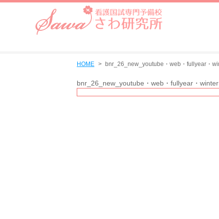
HOME
bnr_26_new_youtube・web・fullyear・win
bnr_26_new_youtube・web・fullyear・winter