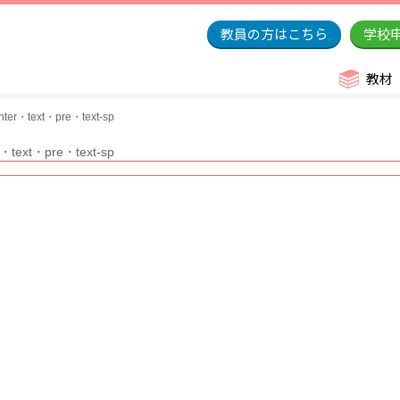
教員の方はこちら
学校
教材
ter・text・pre・text-sp
・text・pre・text-sp