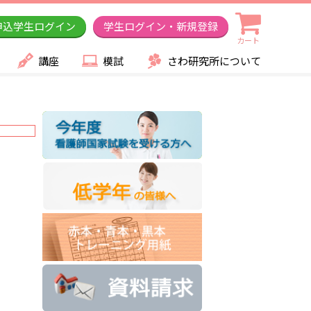
申込学生ログイン
学生ログイン・新規登録
カート
講座
模試
さわ研究所について