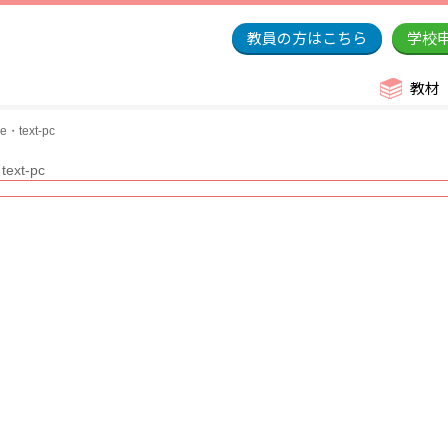
教員の方はこちら
学校
教材
re・text-pc
text-pc