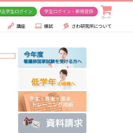
申込学生ログイン
学生ログイン・新規登録
カート
講座
模試
さわ研究所について