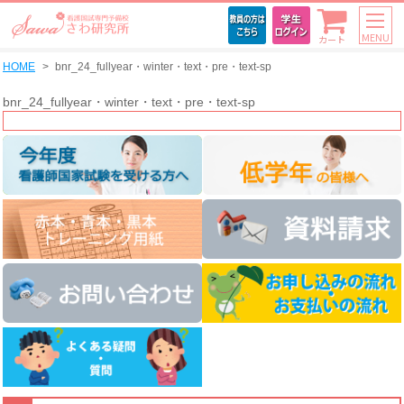
MENU
カート
HOME
bnr_24_fullyear・winter・text・pre・text-sp
bnr_24_fullyear・winter・text・pre・text-sp