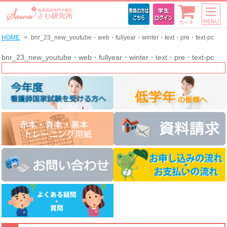
MENU
カート
HOME
bnr_23_new_youtube・web・fullyear・winter・text・pre・text-pc
bnr_23_new_youtube・web・fullyear・winter・text・pre・text-pc