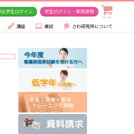
申込学生ログイン
学生ログイン・新規登録
カート
講座
模試
さわ研究所について