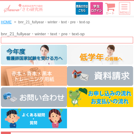
MENU
カート
HOME
bnr_21_fullyear・winter・text・pre・text-sp
bnr_21_fullyear・winter・text・pre・text-sp