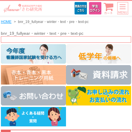
MENU
カート
HOME
bnr_19_fullyear・winter・text・pre・text-pc
bnr_19_fullyear・winter・text・pre・text-pc