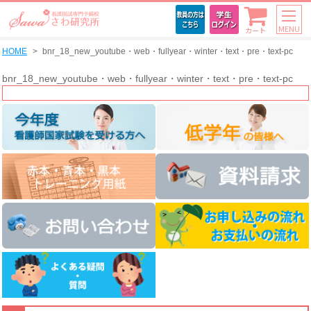
MENU
カート
HOME
bnr_18_new_youtube・web・fullyear・winter・text・pre・text-pc
bnr_18_new_youtube・web・fullyear・winter・text・pre・text-pc