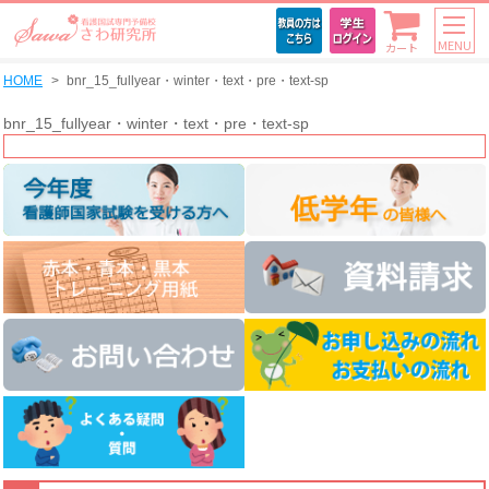
MENU
カート
HOME
bnr_15_fullyear・winter・text・pre・text-sp
bnr_15_fullyear・winter・text・pre・text-sp