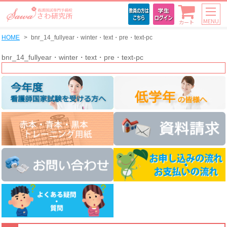
MENU
カート
HOME
bnr_14_fullyear・winter・text・pre・text-pc
bnr_14_fullyear・winter・text・pre・text-pc