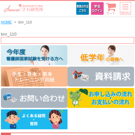
MENU
カート
HOME
bnr_110
bnr_110