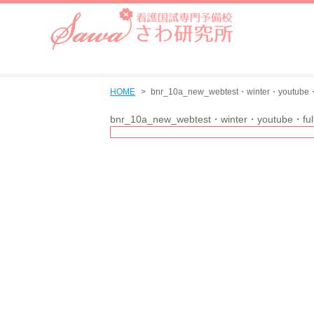
HOME
bnr_10a_new_webtest・winter・youtube・f
bnr_10a_new_webtest・winter・youtube・ful