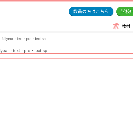
教員の方はこちら
学校
教材
ullyear・text・pre・text-sp
lyear・text・pre・text-sp