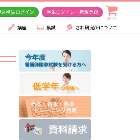
申込学生ログイン
学生ログイン・新規登録
カート
講座
模試
さわ研究所について