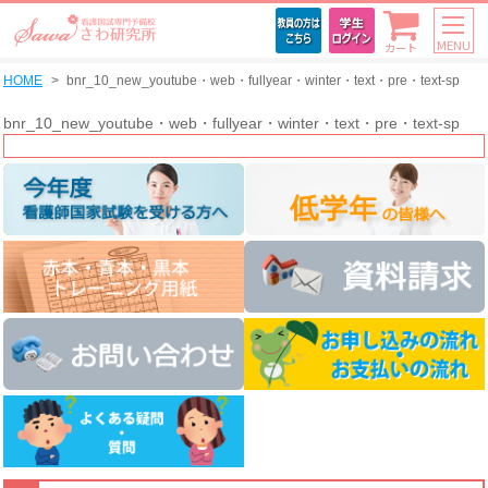
MENU
カート
HOME
bnr_10_new_youtube・web・fullyear・winter・text・pre・text-sp
bnr_10_new_youtube・web・fullyear・winter・text・pre・text-sp