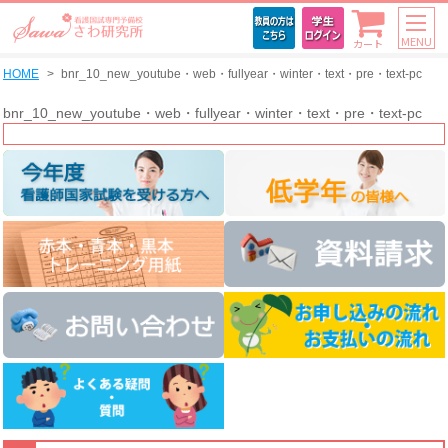
MENU
カート
HOME
bnr_10_new_youtube・web・fullyear・winter・text・pre・text-pc
bnr_10_new_youtube・web・fullyear・winter・text・pre・text-pc