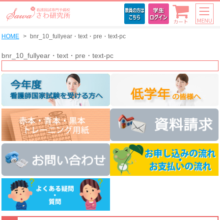
MENU
カート
HOME
bnr_10_fullyear・text・pre・text-pc
bnr_10_fullyear・text・pre・text-pc