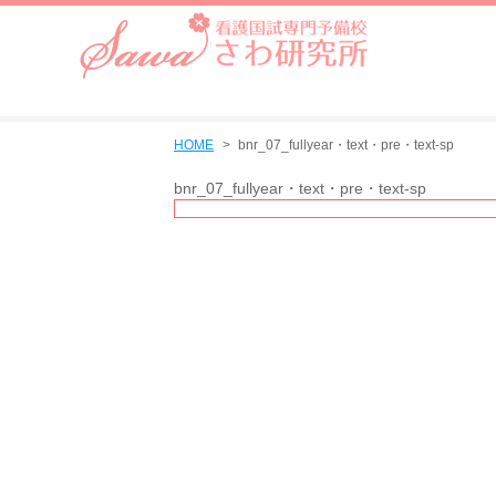
HOME
bnr_07_fullyear・text・pre・text-sp
bnr_07_fullyear・text・pre・text-sp