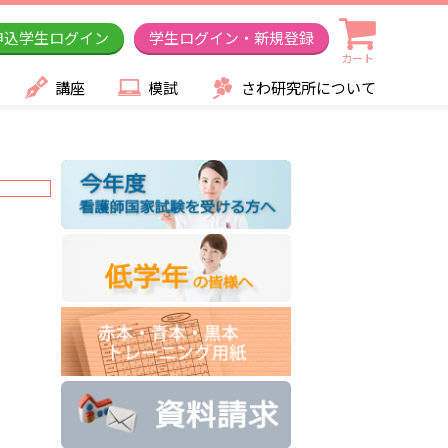
申込学生ログイン
学生ログイン・新規登録
カート
講座
模試
さわ研究所について