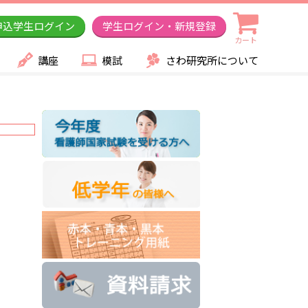
申込学生ログイン
学生ログイン・新規登録
カート
講座
模試
さわ研究所について