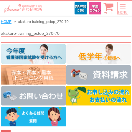
MENU
カート
HOME
akakuro-training_pctop_270-70
akakuro-training_pctop_270-70