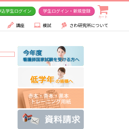
申込学生ログイン
学生ログイン・新規登録
カート
講座
模試
さわ研究所について