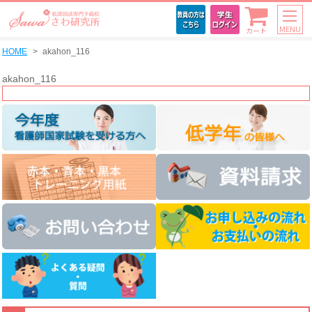
MENU
カート
HOME
akahon_116
akahon_116