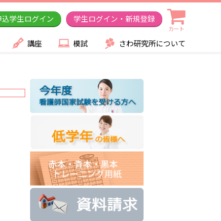
申込学生ログイン
学生ログイン・新規登録
カート
講座
模試
さわ研究所について