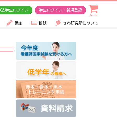
申込学生ログイン
学生ログイン・新規登録
カート
講座
模試
さわ研究所について