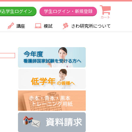
申込学生ログイン
学生ログイン・新規登録
カート
講座
模試
さわ研究所について